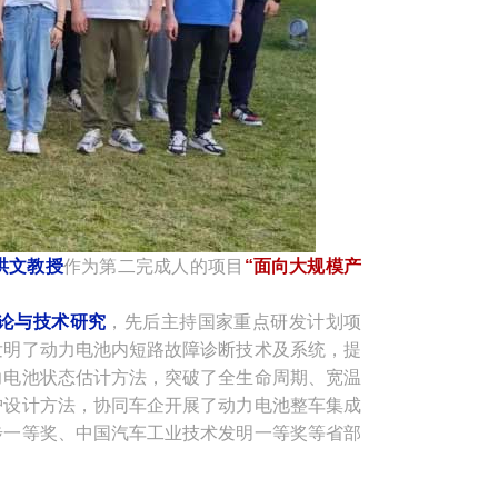
洪文教授
作为第二完成人的项目
“面向大规模产
论与技术研究
，先后主持国家重点研发计划项
发明了动力电池内短路故障诊断技术及系统，提
力电池状态估计方法，突破了全生命周期、宽温
护设计方法，协同车企开展了动力电池整车集成
步一等奖、中国汽车工业技术发明一等奖等省部