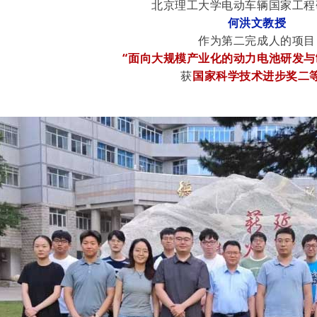
北京理工大学电动车辆国家工程
何洪文教授
作为第二完成人的项目
“面向大规模产业化的动力电池研发与
获
国家科学技术进步奖
二