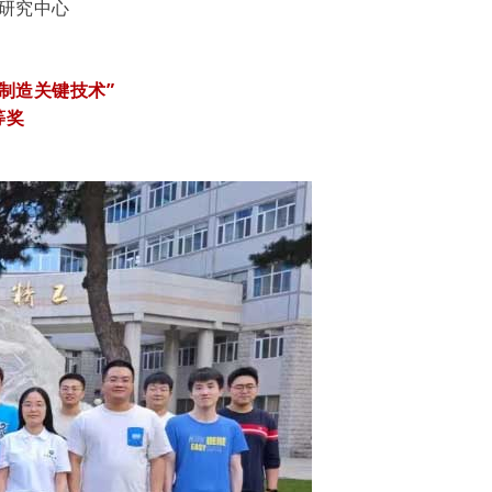
研究中心
制造关键技术”
等奖