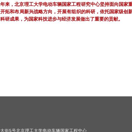
近年来，
北京理工大学电动车辆国家工程研究中心
坚持面向国家
，开拓和布局新兴战略方向，开展有组织的科研，依托国家级创
大科研成果，为国家科技进步与经济发展做出了重要的贡献。
大街5号北京理工大学电动车辆国家工程中心