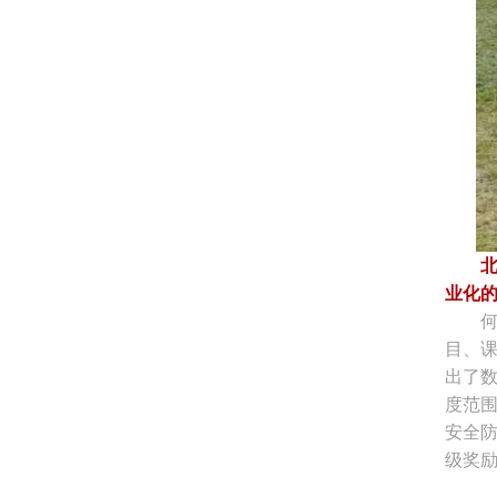
业化的
目、
出了
度范
安全
级奖