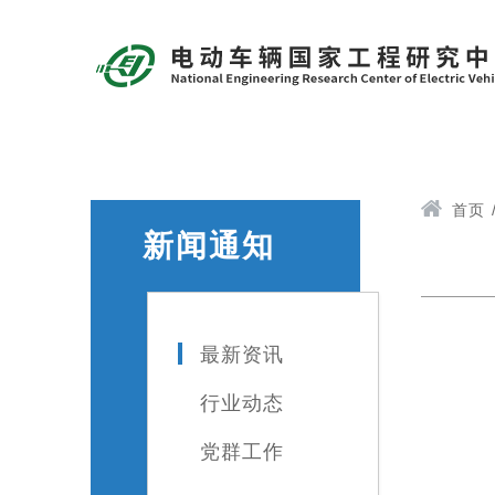
首页
新闻通知
最新资讯
行业动态
党群工作