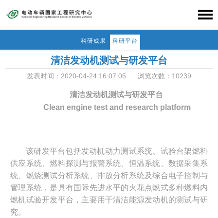
科研成果
科研平台
清洁发动机测试与研发平台
发表时间：2020-04-24 16:07:05
浏览次数：10239
清洁发动机测试与研发平台
Clean engine test and research platform
该研发平台包括发动机动力测试系统、试验台架燃料
供应系统、燃料探测与报警系统、恒温
系统、数据采集系
统、燃烧测试分析系统、排放分析系统及综合电子控制与
管理系统，是具有国
际先进水平的火花点燃式多种燃料内
燃机试验开发平台，主要用于清洁能源发动机的测试与研
究。