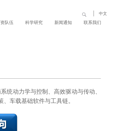
中文
师资队伍
科学研究
新闻通知
联系我们
杰出人
科研成
最新资
才
果
讯
教师名
科研平
行业动
录
台
态
博士后
党群工
作
辆系统动力学与控制、高效驱动与传动、
策、车载基础软件与工具链。