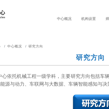
中心概况
机构设置
中心简
理事会
介
战略咨
历史沿
询委员
e
中心概况
研究方向
革
会
研究方向
研究方
科学技
向
术委员
会
中心依托机械工程一级学科，主要研究方向包括车
洁能源与动力、车联网与大数据、车辆智能感知与决